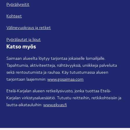
Pyöräilyreitit
Kohteet
Välinevuokraus ja retket
Pyörälautat ja liput
Katso myös
Saimaan alueelta löytyy tarjontaa jokaiselle lomailijalle.
Tapahtumia, aktiviteetteja, nähtävyyksiä, uniikkeja palveluita
sekä rentoutumista ja rauhaa. Käy tutustumassa alueen
tarjontaan laajemmin:
www.gosaimaa.com
Etelä-Karjalan alueen retkeilysivusto, jonka tuottaa Etelä-
Karjalan virkistysaluesäätiö. Tutustu reitteihin, retkikohteisiin ja
lautta-aikatauluihin:
www.ekvas.fi